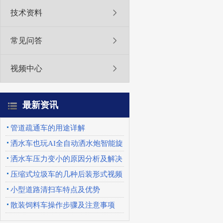
技术资料
常见问答
视频中心
最新资讯
管道疏通车的用途详解
洒水车也玩AI全自动洒水炮智能旋
转喷头优势特点
洒水车压力变小的原因分析及解决
办法
压缩式垃圾车的几种后装形式视频
展示
小型道路清扫车特点及优势
散装饲料车操作步骤及注意事项