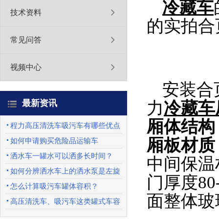
冷藏车
技术资料
的实拍合
常见问答
视频中心
安装合
最新资讯
力
冷藏车
厢体结构
程力高压清洗车吸污车有哪些优点
厢板材质
如何申请购买危险品运输车
洒水车一罐水可以洒多长时间？
中间保温材
如何分辨洒水车上的洒水泵是左旋
门厚度8
还是右旋？
怎么计算吸污车罐体容积？
面整体玻
高压清洗车、吸污车这类罐式车容
积怎么计算出来