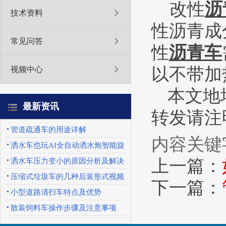
改性
沥
技术资料
性沥青成
常见问答
性
沥青车
以不带加
视频中心
本文地址：h
最新资讯
转发请注明来
管道疏通车的用途详解
内容关键
洒水车也玩AI全自动洒水炮智能旋
转喷头优势特点
上一篇：
洒水车压力变小的原因分析及解决
办法
压缩式垃圾车的几种后装形式视频
下一篇：
展示
小型道路清扫车特点及优势
散装饲料车操作步骤及注意事项