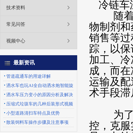
冷链车
技术资料
随着工
物制剂和
常见问答
销售等过
视频中心
踪，以保
加工、冷
最新资讯
成，而在
管道疏通车的用途详解
运输及配
洒水车也玩AI全自动洒水炮智能旋
术手段滞
转喷头优势特点
洒水车压力变小的原因分析及解决
办法
压缩式垃圾车的几种后装形式视频
为了保
展示
小型道路清扫车特点及优势
控，克服
散装饲料车操作步骤及注意事项