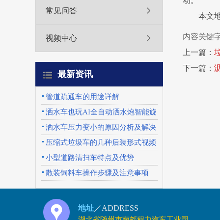
动。
常见问答
本文地址：
内容关键
视频中心
上一篇：
下一篇：
最新资讯
管道疏通车的用途详解
洒水车也玩AI全自动洒水炮智能旋
转喷头优势特点
洒水车压力变小的原因分析及解决
办法
压缩式垃圾车的几种后装形式视频
展示
小型道路清扫车特点及优势
散装饲料车操作步骤及注意事项
地址
／ADDRESS
湖北省随州市南郊程力汽车工业园