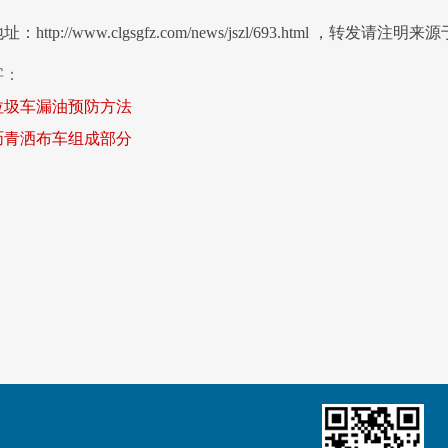
http://www.clgsgfz.com/news/jszl/693.html ，转发请注明来源于
字：
垃圾车漏油预防方法
沥青洒布车组成部分