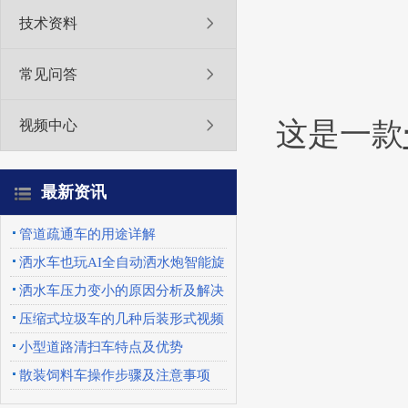
技术资料
常见问答
这是一款
视频中心
最新资讯
管道疏通车的用途详解
洒水车也玩AI全自动洒水炮智能旋
转喷头优势特点
洒水车压力变小的原因分析及解决
办法
压缩式垃圾车的几种后装形式视频
展示
小型道路清扫车特点及优势
散装饲料车操作步骤及注意事项