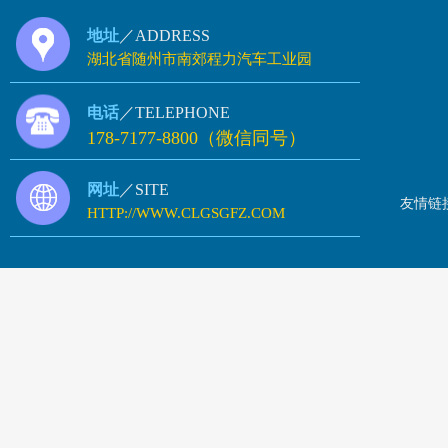
地址
／ADDRESS
湖北省随州市南郊程力汽车工业园
电话
／TELEPHONE
178-7177-8800（微信同号）
网址
／SITE
友情链
HTTP://WWW.CLGSGFZ.COM